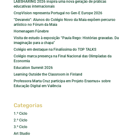
LABSHARING 2026 inspira uma nova geração de práticas
educativas internacionais
CropVision representa Portugal no Gen-E Europe 2026
“Devaneio”: Alunos do Colégio Novo da Maia expõem percurso
artístico no Fórum da Maia
Homenagem Fúnebre
Visita de estudo à exposição “Paula Rego: Histórias gravadas. Da
imaginação para a chapa”
Colégio em destaque na Finalíssima do TOP TALKS
Colégio marca presença na Final Nacional das Olimpíadas da
Economia
Education Summit 2026
Learning Outside the Classroom in Finland
Professora Marta Cruz participa em Projeto Erasmus+ sobre
Educação Digital em Valência
Categorias
1.º Ciclo
2.º Ciclo
3.º Ciclo
Art Studio