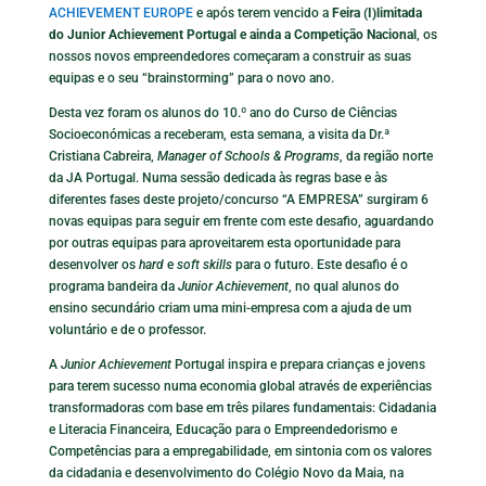
ACHIEVEMENT EUROPE
e após terem vencido a
Feira (I)limitada
do Junior Achievement Portugal e ainda a Competição Nacional
, os
nossos novos empreendedores começaram a construir as suas
equipas e o seu “brainstorming” para o novo ano.
Desta vez foram os alunos do 10.º ano do Curso de Ciências
Socioeconómicas a receberam, esta semana, a visita da Dr.ª
Cristiana Cabreira,
Manager of Schools & Programs
, da região norte
da JA Portugal. Numa sessão dedicada às regras base e às
diferentes fases deste projeto/concurso “A EMPRESA” surgiram 6
novas equipas para seguir em frente com este desafio, aguardando
por outras equipas para aproveitarem esta oportunidade para
desenvolver os
hard
e
soft skills
para o futuro. Este desafio é o
programa bandeira da
Junior Achievement
, no qual alunos do
ensino secundário criam uma mini-empresa com a ajuda de um
voluntário e de o professor.
A
Junior Achievement
Portugal inspira e prepara crianças e jovens
para terem sucesso numa economia global através de experiências
transformadoras com base em três pilares fundamentais: Cidadania
e Literacia Financeira, Educação para o Empreendedorismo e
Competências para a empregabilidade, em sintonia com os valores
da cidadania e desenvolvimento do Colégio Novo da Maia, na