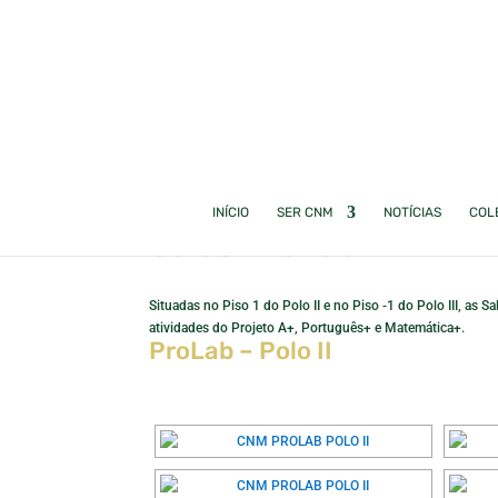
INÍCIO
SER CNM
NOTÍCIAS
COL
Salas ProLab
Situadas no Piso 1 do Polo II e no Piso -1 do Polo III, as
atividades do Projeto A+, Português+ e Matemática+.
ProLab – Polo II