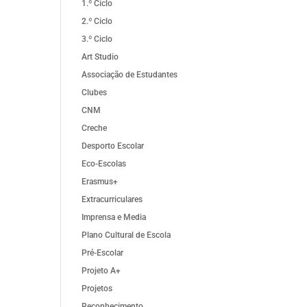
1.º Ciclo
2.º Ciclo
3.º Ciclo
Art Studio
Associação de Estudantes
Clubes
CNM
Creche
Desporto Escolar
Eco-Escolas
Erasmus+
Extracurriculares
Imprensa e Media
Plano Cultural de Escola
Pré-Escolar
Projeto A+
Projetos
Reconhecimento