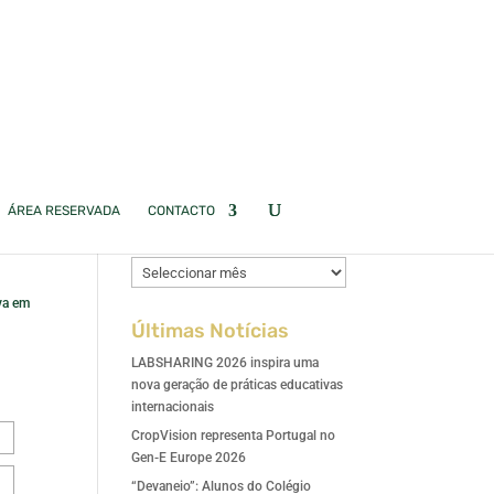
ÁREA RESERVADA
CONTACTO
Arquivo de Notícias
Arquivo
de
iva em
Notícias
Últimas Notícias
LABSHARING 2026 inspira uma
nova geração de práticas educativas
internacionais
CropVision representa Portugal no
Gen-E Europe 2026
“Devaneio”: Alunos do Colégio