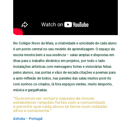
No Colégio Novo da Maia, a criatividade e unicidade de cada aluno
é um ponto central no seu modelo de aprendizagem. O espaço da
escola mostra bem a sua essência – salas amplas e dispostas em
ilhas para o trabalho dinâmico em projetos, por todo o lado
instalações artísticas com mensagens fortes e visionárias feitas
pelos alunos, nas portas e vãos de escada citações e poemas para
a auto-reflexão de todos, nas paredes das salas muitos post-its
com sonhos co-criados, lá fora espaços verdes, muito desporto,
música e gargalhadas.
“Queremos ser sempre capazes de inovar,
estabelecer relações fortes com a comunidade
e permitir que cada aluno se torne num cidadão
ativo e consciente.”
Ashoka – Portugal