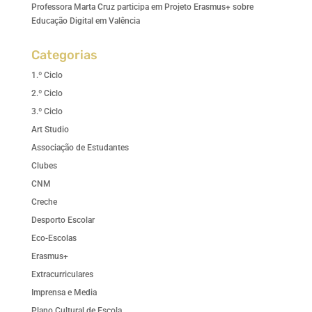
Professora Marta Cruz participa em Projeto Erasmus+ sobre
Educação Digital em Valência
Categorias
1.º Ciclo
2.º Ciclo
3.º Ciclo
Art Studio
Associação de Estudantes
Clubes
CNM
Creche
Desporto Escolar
Eco-Escolas
Erasmus+
Extracurriculares
Imprensa e Media
Plano Cultural de Escola