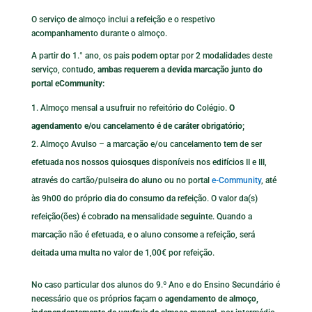
O serviço de almoço inclui a refeição e o respetivo
acompanhamento durante o almoço.
A partir do 1.° ano, os pais podem optar por 2 modalidades deste
serviço, contudo,
ambas requerem a devida marcação junto do
portal eCommunity:
Almoço mensal a usufruir no refeitório do Colégio.
O
agendamento e/ou cancelamento é de caráter obrigatório;
Almoço Avulso – a marcação e/ou cancelamento tem de ser
efetuada nos nossos quiosques disponíveis nos edifícios II e III,
através do cartão/pulseira do aluno ou no portal
e-Community
, até
às 9h00 do próprio dia do consumo da refeição. O valor da(s)
refeição(ões) é cobrado na mensalidade seguinte. Quando a
marcação não é efetuada, e o aluno consome a refeição, será
deitada uma multa no valor de 1,00€ por refeição.
No caso particular dos alunos do 9.º Ano e do Ensino Secundário é
necessário que os próprios façam
o agendamento de almoço,