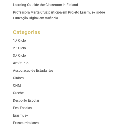
Learning Outside the Classroom in Finland
Professora Marta Cruz participa em Projeto Erasmus+ sobre
Educação Digital em Valência
Categorias
1.º Ciclo
2.º Ciclo
3.º Ciclo
Art Studio
Associação de Estudantes
Clubes
CNM
Creche
Desporto Escolar
Eco-Escolas
Erasmus+
Extracurriculares