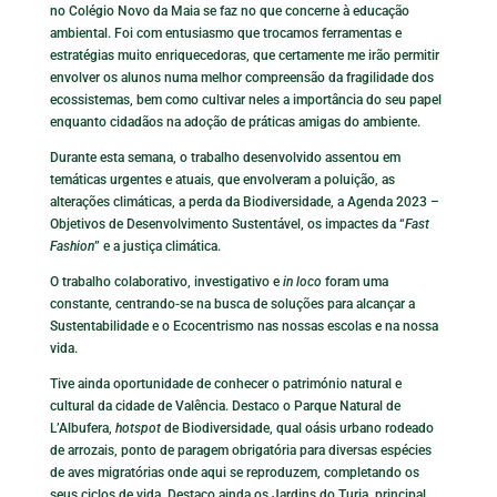
no Colégio Novo da Maia se faz no que concerne à educação
ambiental. Foi com entusiasmo que trocamos ferramentas e
estratégias muito enriquecedoras, que certamente me irão permitir
envolver os alunos numa melhor compreensão da fragilidade dos
ecossistemas, bem como cultivar neles a importância do seu papel
enquanto cidadãos na adoção de práticas amigas do ambiente.
Durante esta semana, o trabalho desenvolvido assentou em
temáticas urgentes e atuais, que envolveram a poluição, as
alterações climáticas, a perda da Biodiversidade, a Agenda 2023 –
Objetivos de Desenvolvimento Sustentável, os impactes da “
Fast
Fashion
” e a justiça climática.
O trabalho colaborativo, investigativo e
in loco
foram uma
constante, centrando-se na busca de soluções para alcançar a
Sustentabilidade e o Ecocentrismo nas nossas escolas e na nossa
vida.
Tive ainda oportunidade de conhecer o património natural e
cultural da cidade de Valência. Destaco o Parque Natural de
L’Albufera,
hotspot
de Biodiversidade, qual oásis urbano rodeado
de arrozais, ponto de paragem obrigatória para diversas espécies
de aves migratórias onde aqui se reproduzem, completando os
seus ciclos de vida. Destaco ainda os Jardins do Turia, principal