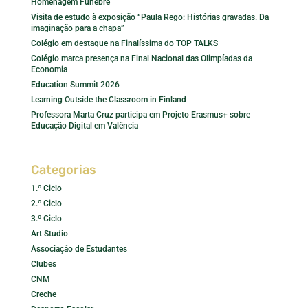
Homenagem Fúnebre
Visita de estudo à exposição “Paula Rego: Histórias gravadas. Da
imaginação para a chapa”
Colégio em destaque na Finalíssima do TOP TALKS
Colégio marca presença na Final Nacional das Olimpíadas da
Economia
Education Summit 2026
Learning Outside the Classroom in Finland
Professora Marta Cruz participa em Projeto Erasmus+ sobre
Educação Digital em Valência
Categorias
1.º Ciclo
2.º Ciclo
3.º Ciclo
Art Studio
Associação de Estudantes
Clubes
CNM
Creche