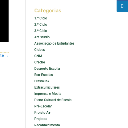
Categorias
1.º Ciclo
2.º Ciclo
3.º Ciclo
Art Studio
Associação de Estudantes
Clubes
te
→
CNM
Creche
Desporto Escolar
Eco-Escolas
Erasmus+
Extracurriculares
Imprensa e Media
Plano Cultural de Escola
Pré-Escolar
Projeto A+
Projetos
Reconhecimento