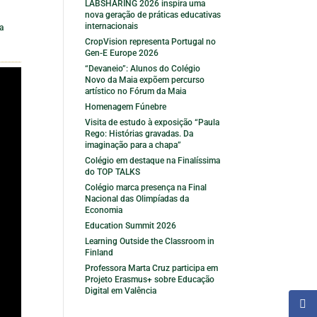
LABSHARING 2026 inspira uma
nova geração de práticas educativas
internacionais
a
CropVision representa Portugal no
Gen-E Europe 2026
“Devaneio”: Alunos do Colégio
Novo da Maia expõem percurso
artístico no Fórum da Maia
Homenagem Fúnebre
Visita de estudo à exposição “Paula
Rego: Histórias gravadas. Da
imaginação para a chapa”
Colégio em destaque na Finalíssima
do TOP TALKS
Colégio marca presença na Final
Nacional das Olimpíadas da
Economia
Education Summit 2026
Learning Outside the Classroom in
Finland
Professora Marta Cruz participa em
Projeto Erasmus+ sobre Educação
Digital em Valência