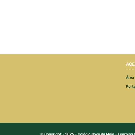
ACE
Área
Port
© Copyright - 2026 - Colégio Novo da Maia - Learning 