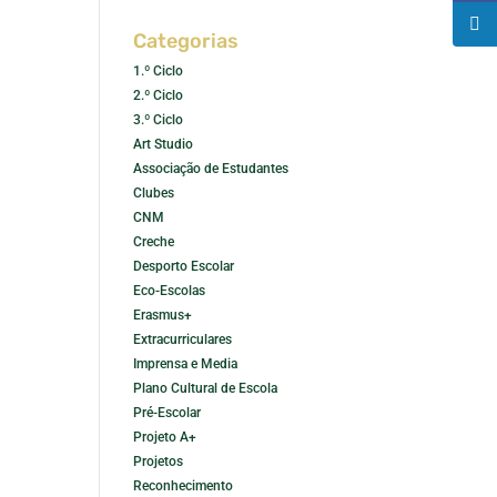
Categorias
1.º Ciclo
2.º Ciclo
3.º Ciclo
Art Studio
Associação de Estudantes
Clubes
CNM
Creche
Desporto Escolar
Eco-Escolas
Erasmus+
Extracurriculares
Imprensa e Media
Plano Cultural de Escola
Pré-Escolar
Projeto A+
Projetos
Reconhecimento