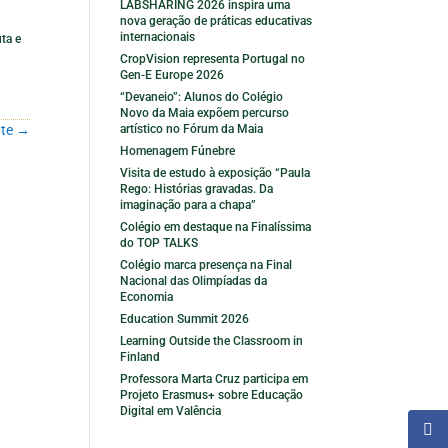
LABSHARING 2026 inspira uma
nova geração de práticas educativas
internacionais
ta e
CropVision representa Portugal no
Gen-E Europe 2026
“Devaneio”: Alunos do Colégio
Novo da Maia expõem percurso
artístico no Fórum da Maia
te
→
Homenagem Fúnebre
Visita de estudo à exposição “Paula
Rego: Histórias gravadas. Da
imaginação para a chapa”
Colégio em destaque na Finalíssima
do TOP TALKS
Colégio marca presença na Final
Nacional das Olimpíadas da
Economia
Education Summit 2026
Learning Outside the Classroom in
Finland
Professora Marta Cruz participa em
Projeto Erasmus+ sobre Educação
Digital em Valência