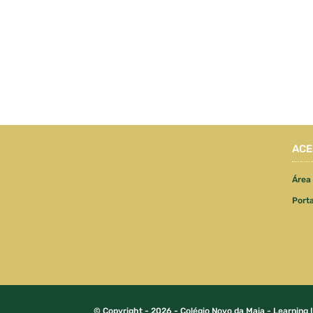
ACE
Área
Port
© Copyright - 2026 - Colégio Novo da Maia - Learning 